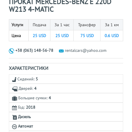
ПРОКАТ MERCEDES-BENZ E 220D
W213 4-MATIC
Услуги
Подача
За 1 час
Трансфер
За 1 км
Цена
25
USD
25
USD
75
USD
0.6
USD
+38 (063) 148-56-78
rentalcars@yahoo.com
ХАРАКТЕРИСТИКИ
Сидений:
5
Дверей:
4
Большие сумки:
4
Год:
2018
Дизель
Автомат