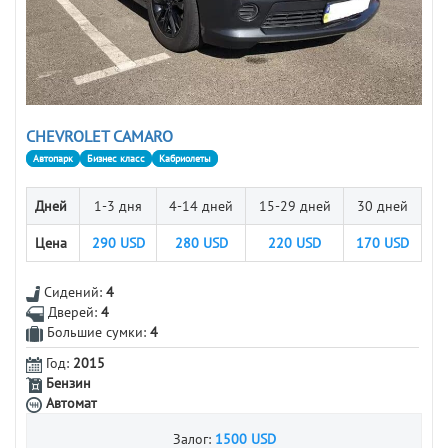
CHEVROLET CAMARO
Автопарк
Бизнес класс
Кабриолеты
Дней
1-3 дня
4-14 дней
15-29 дней
30 дней
Цена
290
USD
280
USD
220
USD
170
USD
Сидений:
4
Дверей:
4
Большие сумки:
4
Год:
2015
Бензин
Автомат
Залог:
1500 USD